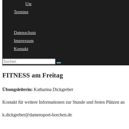
Ute
Termine
Website-
Suche
Datenschutz
umschalten
Impressum
Kontakt
FITNESS am Freitag
Übungsleiterin:
Katharina Dickgreber
Kontakt für weitere Informationen zur Stunde und freien Plätzen an
k.dickgreber@damensport-borchen.de