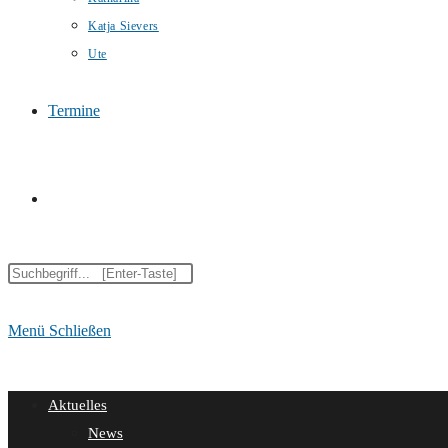
Katja Sievers
Ute
Termine
Website-
Diese
Suche
Website
durchsuchen
Menü
Schließen
umschalten
Aktuelles
News