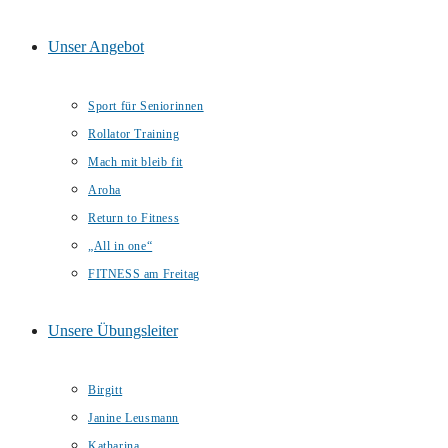
Unser Angebot
Sport für Seniorinnen
Rollator Training
Mach mit bleib fit
Aroha
Return to Fitness
„All in one“
FITNESS am Freitag
Unsere Übungsleiter
Birgitt
Janine Leusmann
Katharina