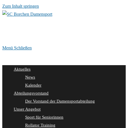
Zum Inhalt springen
Menü
Schließen
Aktuelles
News
Kalender
Abteilungsvorstand
Der Vorstand der Damensportabteilung
Unser Angebot
Sport für Seniorinnen
Rollator Training