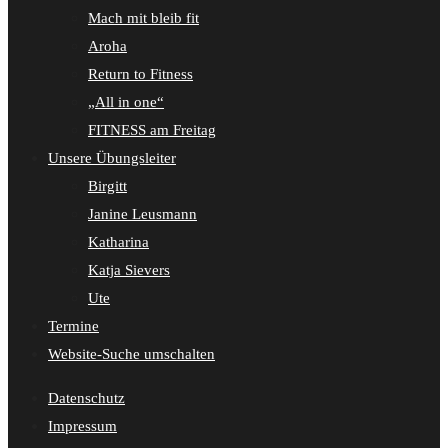
Mach mit bleib fit
Aroha
Return to Fitness
„All in one“
FITNESS am Freitag
Unsere Übungsleiter
Birgitt
Janine Leusmann
Katharina
Katja Sievers
Ute
Termine
Website-Suche umschalten
Datenschutz
Impressum