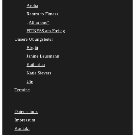
Aroha
Return to Fitness
„All in one“
FITNESS am Freitag
Unsere Übungsleiter
Birgitt
Janine Leusmann
Katharina
Katja Sievers
Ute
Termine
Website-
Suche
Datenschutz
umschalten
Impressum
Kontakt