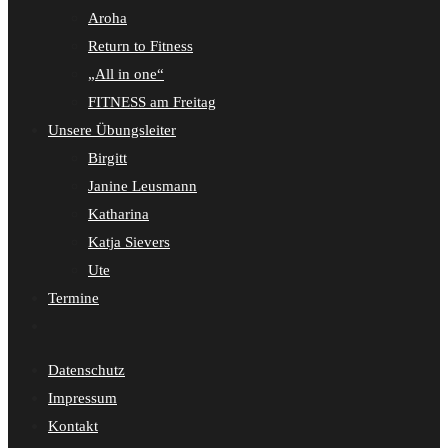
Aroha
Return to Fitness
„All in one“
FITNESS am Freitag
Unsere Übungsleiter
Birgitt
Janine Leusmann
Katharina
Katja Sievers
Ute
Termine
Website-
Suche
Datenschutz
umschalten
Impressum
Kontakt