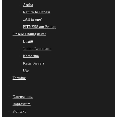
Aroha
Return to Fitness
„All in one“
FITNESS am Freitag
Unsere Übungsleiter
Birgitt
Janine Leusmann
Katharina
Katja Sievers
Ute
Termine
Website-
Suche
Datenschutz
umschalten
Impressum
Kontakt