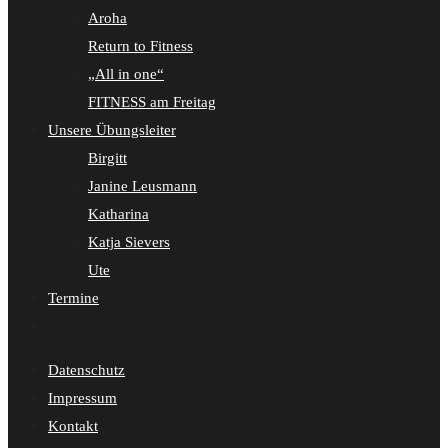
Aroha
Return to Fitness
„All in one“
FITNESS am Freitag
Unsere Übungsleiter
Birgitt
Janine Leusmann
Katharina
Katja Sievers
Ute
Termine
Website-
Suche
Datenschutz
umschalten
Impressum
Kontakt